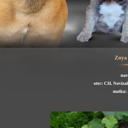
Zoya
nar
otec: CH. Novizal
matka: 