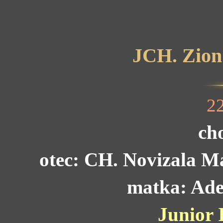
JCH. Zion
2
ch
otec: CH. Novizala M
matka: Ade
Junior 