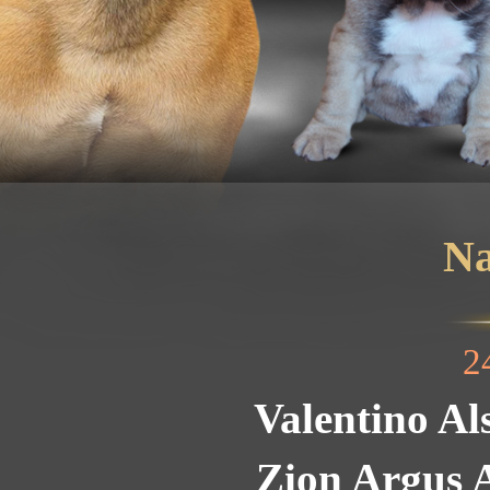
Na
2
Valentino Al
Zion Argus A